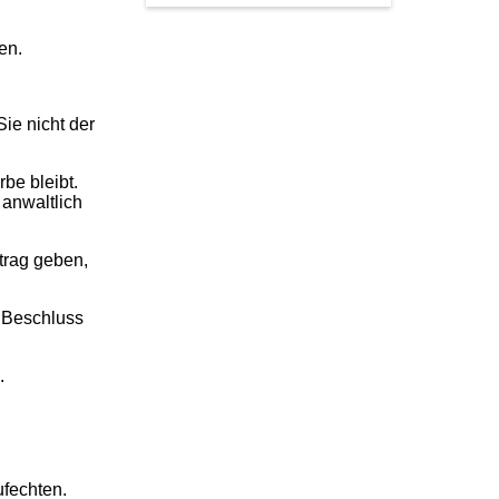
ten.
ie nicht der
be bleibt.
 anwaltlich
trag geben,
n Beschluss
n.
ufechten.